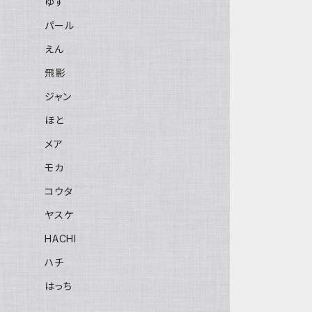
ゆず
パール
えん
飛影
ジャン
ほと
メア
モカ
コウタ
ヤスケ
HACHI
ハチ
はっち